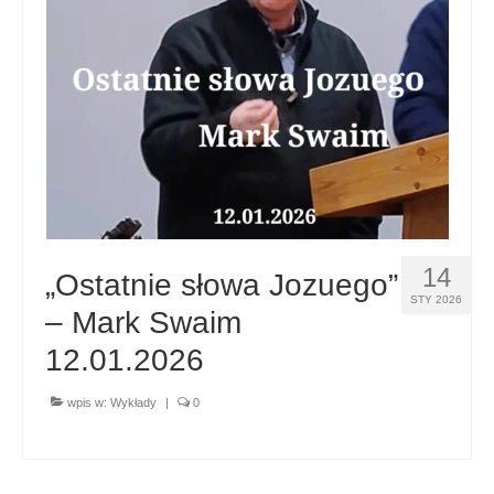
14
„Ostatnie słowa Jozuego”
STY 2026
– Mark Swaim
12.01.2026
wpis w:
Wykłady
|
0