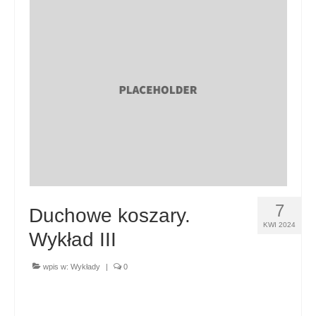
7
Duchowe koszary.
KWI 2024
Wykład III
wpis w:
Wykłady
|
0