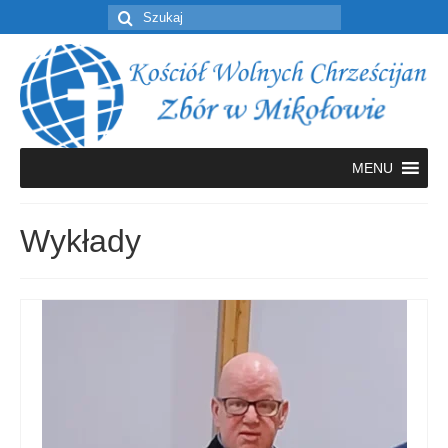
Szuklaj
w:
MENU
Wykłady