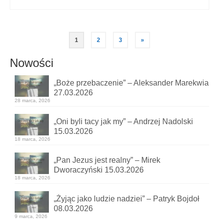
Stronicowanie
1
2
3
»
wpisów
Nowości
„Boże przebaczenie” – Aleksander Marekwia
27.03.2026
28 marca, 2026
„Oni byli tacy jak my” – Andrzej Nadolski
15.03.2026
18 marca, 2026
„Pan Jezus jest realny” – Mirek
Dworaczyński 15.03.2026
18 marca, 2026
„Żyjąc jako ludzie nadziei” – Patryk Bojdoł
08.03.2026
9 marca, 2026