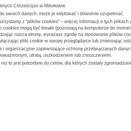
olnych Chrześcijan w Mikołowie.
o swoich danych, może je edytować i dowolnie uzupełniać.
rzystamy z “plików cookies” – więcej informacji o tych plikach 
iki cookies mogą być trwałe (pozostają na komputerze do moment
dzając nasza stronę, wyrażasz zgodę na stosowanie plików co
wyłączając pliki cookie w swojej przeglądarce lub zmieniając u
zne i organizacyjne zapewniające ochronę przetwarzanych dan
oważnionym, utratą, uszkodzeniem lub zniszczeniem.
ż to jest potrzebne do celów, dla których zostały zgromadzon