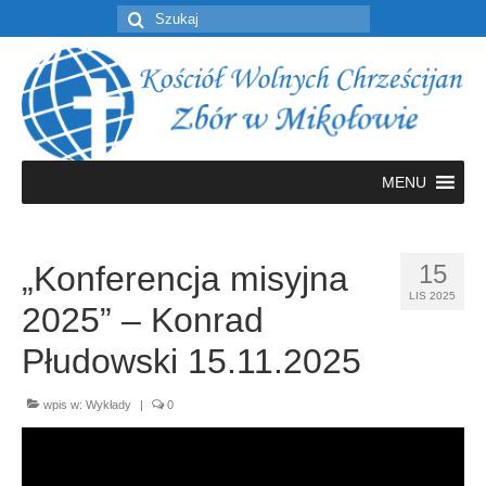
Szuklaj
w:
MENU
„Konferencja misyjna
15
LIS 2025
2025” – Konrad
Płudowski 15.11.2025
wpis w:
Wykłady
|
0