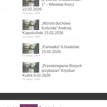
1” – Wiesław Korcz
22.02.2026
24 lutego, 2026
„Wzrost duchowy
Kościoła” Andrzej
Kapuściński 15.02.2026
21 lutego, 2026
„Pamiatka” A.Nadolski
15.02.2026
21 lutego, 2026
„Przestrzeganie Bozych
przykazan” Krystian
Kurka 8.02.2026
10 lutego, 2026
Home
Kontakt
Polityka prywatności