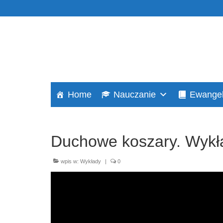
Home
Nauczanie
Ewangel
Duchowe koszary. Wykła
wpis w:
Wykłady
|
0