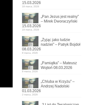
15.03.2026
18 marca, 2026
„Pan Jezus jest realny”
– Mirek Dworaczyński
15.03.2026
18 marca, 2026
„Żyjąc jako ludzie
nadziei” – Patryk Bojdoł
08.03.2026
9 marca, 2026
„Pamiątka” – Mateusz
Wojtoń 08.03.2026
9 marca, 2026
„Chluba w Krzyżu” –
Andrzej Nadolski
01.03.2026
2 marca, 2026
„2 List do Tesaloniczan