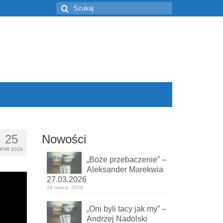
Szuklaj
w:
25
Nowości
KWI 2024
„Boże przebaczenie” –
Aleksander Marekwia
27.03.2026
28 marca, 2026
„Oni byli tacy jak my” –
Andrzej Nadolski