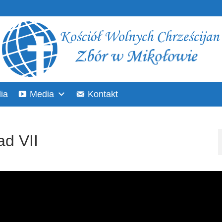
ia
Media
Kontakt
d VII