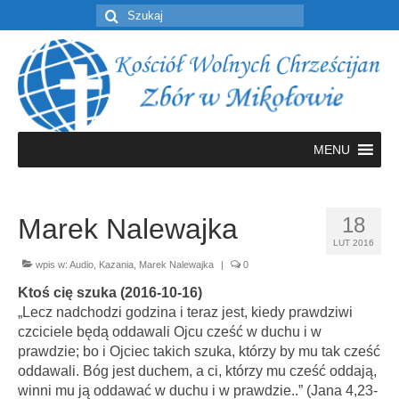
Szuklaj
w:
MENU
Marek Nalewajka
18
LUT 2016
wpis w:
Audio
,
Kazania
,
Marek Nalewajka
|
0
Ktoś cię szuka (2016-10-16)
„Lecz nadchodzi godzina i teraz jest, kiedy prawdziwi
czciciele będą oddawali Ojcu cześć w duchu i w
prawdzie; bo i Ojciec takich szuka, którzy by mu tak cześć
oddawali. Bóg jest duchem, a ci, którzy mu cześć oddają,
winni mu ją oddawać w duchu i w prawdzie..” (Jana 4,23-