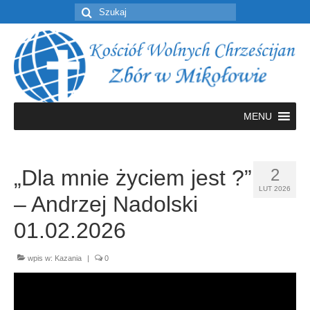
Szuklaj
w:
MENU
„Dla mnie życiem jest ?”
2
LUT 2026
– Andrzej Nadolski
01.02.2026
wpis w:
Kazania
|
0