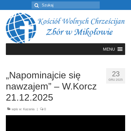
Szuklaj
w:
MENU
„Napominajcie się
23
GRU 2025
nawzajem” – W.Korcz
21.12.2025
wpis w:
Kazania
|
0